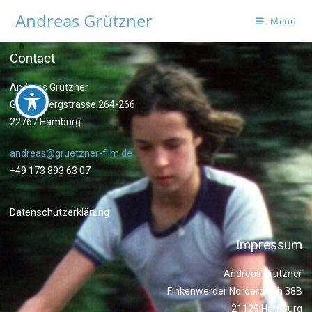
Andreas Grützner
Menü
Contact
Andreas Grützner
Grosse Bergstrasse 264-266
22767 Hamburg
andreas@gruetzner-film.de
+49 173 893 63 07
Datenschutzerklärung
Impressum
Andreas Grützner
Finkenwerder Norderdeich 38B
21129 Hamburg